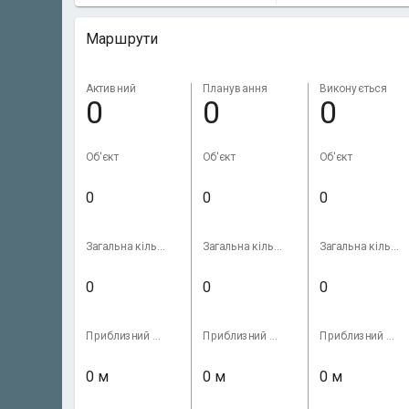
Маршрути
Активний
Планування
Виконується
0
0
0
Об'єкт
Об'єкт
Об'єкт
Загальна кількість замовлень
Загальна кількість замовлень
Загальна кількість замовлень
Приблизний пробіг
Приблизний пробіг
Приблизний пробіг