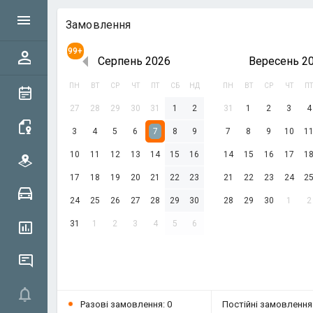
Замовлення
99+
Серпень
2026
Вересень
2
ПН
ВТ
СР
ЧТ
ПТ
СБ
НД
ПН
ВТ
СР
ЧТ
ПТ
27
28
29
30
31
1
2
31
1
2
3
4
3
4
5
6
7
8
9
7
8
9
10
1
10
11
12
13
14
15
16
14
15
16
17
1
17
18
19
20
21
22
23
21
22
23
24
2
24
25
26
27
28
29
30
28
29
30
1
2
31
1
2
3
4
5
6
Разові замовлення: 0
Постійні замовлення: